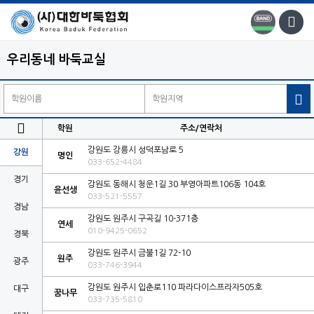
우리동네 바둑교실


학원
주소/연락처
강원도 강릉시 성덕포남로 5
강원
명인
033-652-4484
경기
강원도 동해시 청운1길 30 부영아파트106동 104호
윤선생
033-521-5557
경남
강원도 원주시 구곡길 10-371층
연세
010-9425-0652
경북
강원도 원주시 금불1길 72-10
원주
광주
033-746-3944
강원도 원주시 입춘로110 파라다이스프라자505호
대구
꿈나무
033-735-5810