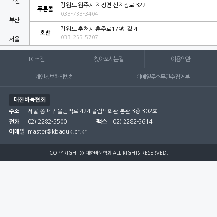
대전
강원도 원주시 지정면 신지정로 322
푸른돌
033-733-3404
부산
강원도 춘천시 춘주로179번길 4
호반
033-255-5707
서울
세종
PC버전
찾아오시는길
이용약관
울산
개인정보처리방침
이메일주소무단수집거부
인천
대한바둑협회
주소
서울 송파구 올림픽로 424 올림픽회관 본관 3층 302호
전남
전화
02) 2282-5500
팩스
02) 2282-5614
이메일
master@kbaduk.or.kr
전북
제주
COPYRIGHT © 대한바둑협회 ALL RIGHTS RESERVED.
충남
충북
