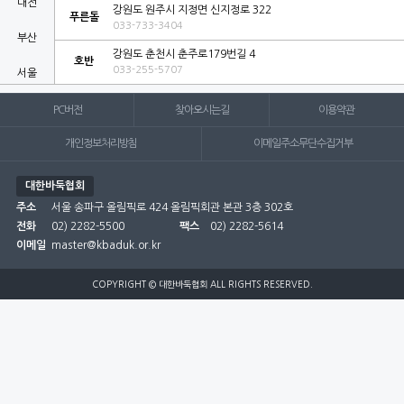
대전
강원도 원주시 지정면 신지정로 322
푸른돌
033-733-3404
부산
강원도 춘천시 춘주로179번길 4
호반
033-255-5707
서울
세종
PC버전
찾아오시는길
이용약관
울산
개인정보처리방침
이메일주소무단수집거부
인천
대한바둑협회
주소
서울 송파구 올림픽로 424 올림픽회관 본관 3층 302호
전남
전화
02) 2282-5500
팩스
02) 2282-5614
이메일
master@kbaduk.or.kr
전북
제주
COPYRIGHT © 대한바둑협회 ALL RIGHTS RESERVED.
충남
충북
