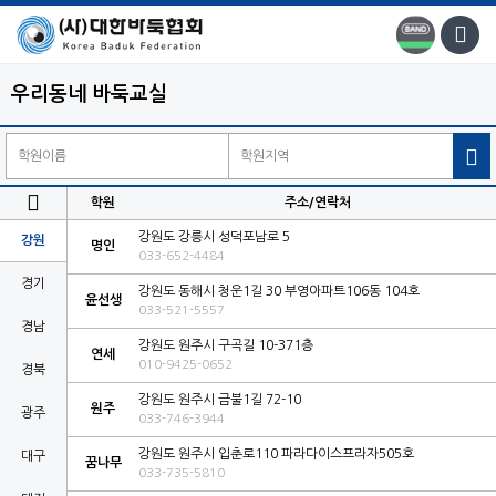
우리동네 바둑교실


학원
주소/연락처
강원도 강릉시 성덕포남로 5
강원
명인
033-652-4484
경기
강원도 동해시 청운1길 30 부영아파트106동 104호
윤선생
033-521-5557
경남
강원도 원주시 구곡길 10-371층
연세
010-9425-0652
경북
강원도 원주시 금불1길 72-10
원주
광주
033-746-3944
강원도 원주시 입춘로110 파라다이스프라자505호
대구
꿈나무
033-735-5810