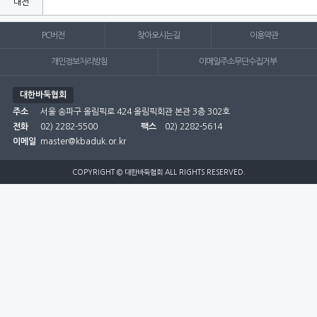
대전
부산
PC버전
찾아오시는길
이용약관
서울
개인정보처리방침
이메일주소무단수집거부
세종
대한바둑협회
주소
서울 송파구 올림픽로 424 올림픽회관 본관 3층 302호
울산
전화
02) 2282-5500
팩스
02) 2282-5614
인천
이메일
master@kbaduk.or.kr
전남
COPYRIGHT © 대한바둑협회 ALL RIGHTS RESERVED.
전북
제주
충남
충북
