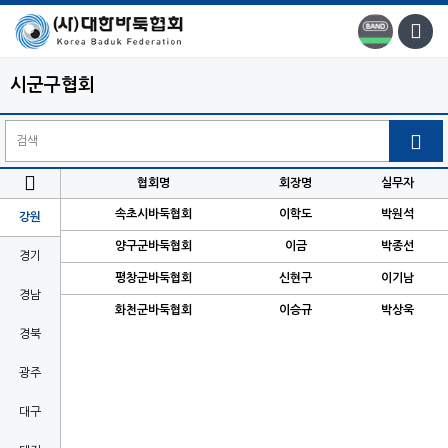
시군구협회


협회명
회장명
실무자
속초시바둑협회
이학도
박원석
강원
양구군바둑협회
이금
박종선
경기
평창군바둑협회
신현구
이기남
경남
화천군바둑협회
이승규
박상욱
경북
광주
대구