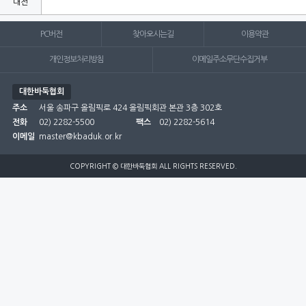
대전
부산
PC버전
찾아오시는길
이용약관
서울
개인정보처리방침
이메일주소무단수집거부
세종
대한바둑협회
주소
서울 송파구 올림픽로 424 올림픽회관 본관 3층 302호
울산
전화
02) 2282-5500
팩스
02) 2282-5614
인천
이메일
master@kbaduk.or.kr
전남
COPYRIGHT © 대한바둑협회 ALL RIGHTS RESERVED.
전북
제주
충남
충북
