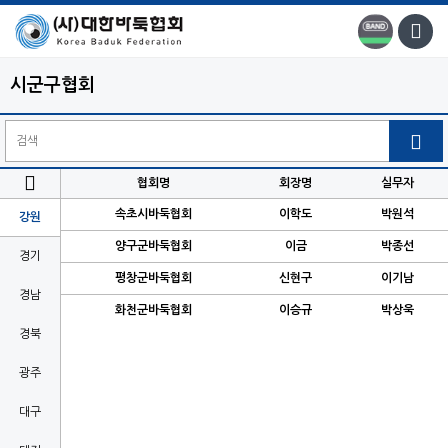
시군구협회


협회명
회장명
실무자
속초시바둑협회
이학도
박원석
강원
양구군바둑협회
이금
박종선
경기
평창군바둑협회
신현구
이기남
경남
화천군바둑협회
이승규
박상욱
경북
광주
대구