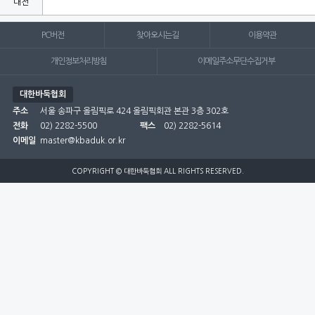
대전
부산
PC버전
찾아오시는길
이용약관
서울
개인정보처리방침
이메일주소무단수집거부
세종
대한바둑협회
주소
서울 송파구 올림픽로 424 올림픽회관 본관 3층 302호
울산
전화
02) 2282-5500
팩스
02) 2282-5614
인천
이메일
master@kbaduk.or.kr
전남
COPYRIGHT © 대한바둑협회 ALL RIGHTS RESERVED.
전북
제주
충남
충북
