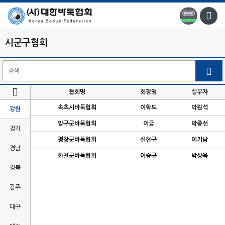
시군구협회


협회명
회장명
실무자
속초시바둑협회
이학도
박원석
강원
양구군바둑협회
이금
박종선
경기
평창군바둑협회
신현구
이기남
경남
화천군바둑협회
이승규
박상욱
경북
광주
대구