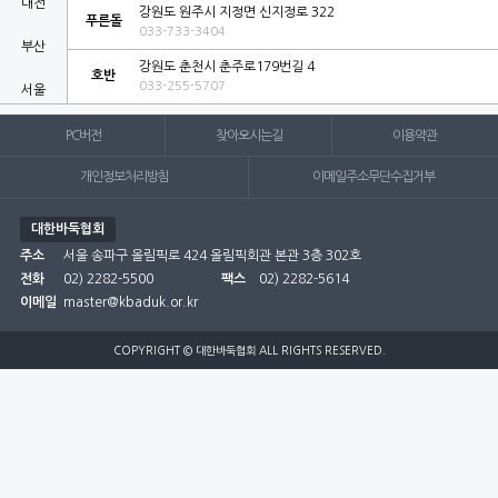
대전
강원도 원주시 지정면 신지정로 322
푸른돌
033-733-3404
부산
강원도 춘천시 춘주로179번길 4
호반
033-255-5707
서울
세종
PC버전
찾아오시는길
이용약관
울산
개인정보처리방침
이메일주소무단수집거부
인천
대한바둑협회
주소
서울 송파구 올림픽로 424 올림픽회관 본관 3층 302호
전남
전화
02) 2282-5500
팩스
02) 2282-5614
이메일
master@kbaduk.or.kr
전북
제주
COPYRIGHT © 대한바둑협회 ALL RIGHTS RESERVED.
충남
충북
