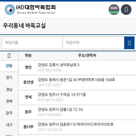
우리동네 바둑교실


학원
주소/연락처
강원도 강릉시 성덕포남로 5
강원
명인
033-652-4484
경기
강원도 동해시 청운1길 30 부영아파트106동 104호
윤선생
033-521-5557
경남
강원도 원주시 구곡길 10-371층
연세
010-9425-0652
경북
강원도 원주시 금불1길 72-10
원주
광주
033-746-3944
강원도 원주시 입춘로110 파라다이스프라자505호
대구
꿈나무
033-735-5810