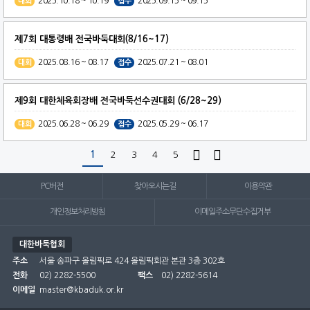
2025.10.18 ~ 10.19
2025.09.15 ~ 09.15
대회
접수
제7회 대통령배 전국바둑대회(8/16~17)
2025.08.16 ~ 08.17
2025.07.21 ~ 08.01
대회
접수
제9회 대한체육회장배 전국바둑선수권대회 (6/28~29)
2025.06.28 ~ 06.29
2025.05.29 ~ 06.17
대회
접수


1
2
3
4
5
PC버전
찾아오시는길
이용약관
개인정보처리방침
이메일주소무단수집거부
대한바둑협회
주소
서울 송파구 올림픽로 424 올림픽회관 본관 3층 302호
전화
02) 2282-5500
팩스
02) 2282-5614
이메일
master@kbaduk.or.kr