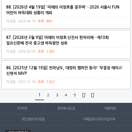
88. [2026년 4월 19일] ‘미래의 이창호를 꿈꾸며’…2026 서울시 FUN
어린이 바둑대회 성황리 개최
작성일 : 2026.04.19
조회 : 869
87. [2026년 3월 9일] 미래의 이창호·신진서 한자리에…제10회
일요신문배 전국 중고생 바둑왕전 성료
작성일 : 2026.03.09
조회 : 1,041
86. [2025년 12월 19일] 전라남도, 대망의 챔피언 등극! ‘무결점 에이스’
신현석 MVP
작성일 : 2025.12.19
조회 : 1,022


1
2
3
4
5
PC버전
찾아오시는길
이용약관
개인정보처리방침
이메일주소무단수집거부