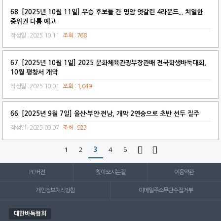
68. [2025년 10월 11일] 우승 후보들 간 명암 엇갈린 4라운드... 치열한
중위권 다툼 예고
작성일 : 2025.10.11
조회 : 768
67. [2025년 10월 1일] 2025 문화체육관광부장관배 전국학생바둑대회,
10월 평창서 개막
작성일 : 2025.10.01
조회 : 1,049
66. [2025년 9월 7일] 울산·부안·전남, 개막 2연승으로 초반 선두 질주
작성일 : 2025.09.07
조회 : 923


1
2
3
4
5
PC버전
찾아오시는길
이용약관
개인정보처리방침
이메일주소무단수집거부
대한바둑협회