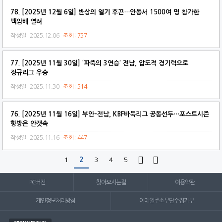
78. [2025년 12월 6일] 반상의 열기 후끈…안동서 1500여 명 참가한
백암배 열려
작성일 : 2025.12.06
조회 : 757
77. [2025년 11월 30일] ‘파죽의 3연승’ 전남, 압도적 경기력으로
정규리그 우승
작성일 : 2025.11.30
조회 : 514
76. [2025년 11월 16일] 부안-전남, KBF바둑리그 공동선두…포스트시즌
향방은 안갯속
작성일 : 2025.11.16
조회 : 447


1
2
3
4
5
PC버전
찾아오시는길
이용약관
개인정보처리방침
이메일주소무단수집거부