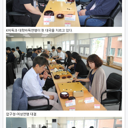
K바둑과 대학바둑연맹이 첫 대국을 치르고 있다.
압구정-여성연맹 대결.