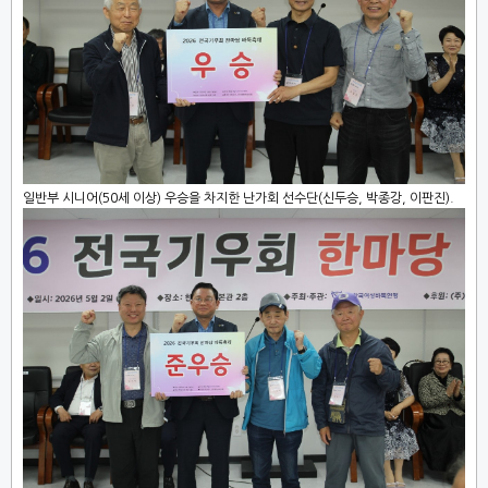
일반부 시니어(50세 이상) 우승을 차지한 난가회 선수단(신두승, 박종강, 이판진).