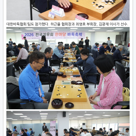
대한바둑협회 팀도 참가했다. 하근율 협회장과 최영호 부회장, 김광재 이사가 선수.