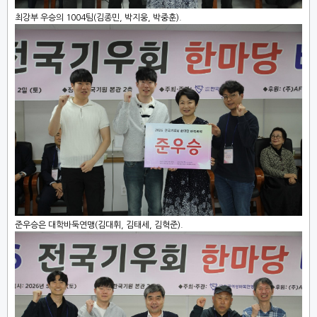
최강부 우승의 1004팀(김종민, 박지웅, 박중훈).
준우승은 대학바둑연맹(김대휘, 김태세, 김혁준).