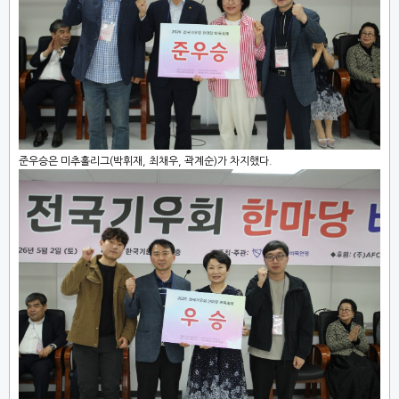
준우승은 미추홀리그(박휘재, 최채우, 곽계순)가 차지했다.