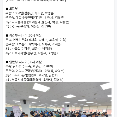
■ 최강부
우승: 1004팀(김종민, 박지웅, 박중훈)
준우승: 대학바둑연맹(김대휘, 김태세, 김혁준)
3위: 디지털서울문화예술대(윤진서, 백결, 박상준)
4위: K바둑(윤성재, 이상철, 이유빈)
■ 최강부-시니어(50세 이상)
우승: 연세기우회(정재웅, 박태순, 조용석, 이혁)
준우승: 미추홀리그(박휘재, 최채우, 곽계순)
3위: 바골회(이강운, 최종수, 박광운)
4위: 바둑과사람(심우섭, 박장우, 조병철)
■ 일반부-시니어(50세 이상)
우승: 난가회(신두승, 박종강, 이판진)
준우승: 여의도구락부(권치영, 권병석, 박명수)
3위: 바둑의 품격(임인호, 오세열, 남병화)
4위: 서울시바둑협회(장학재, 최병덕, 김영석)