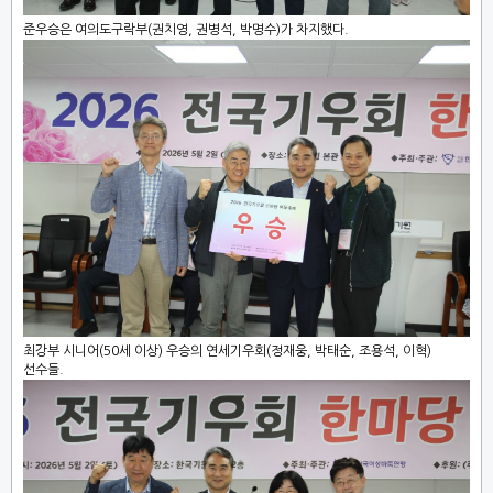
준우승은 여의도구락부(권치영, 권병석, 박명수)가 차지했다.
최강부 시니어(50세 이상) 우승의 연세기우회(정재웅, 박태순, 조용석, 이혁)
선수들.