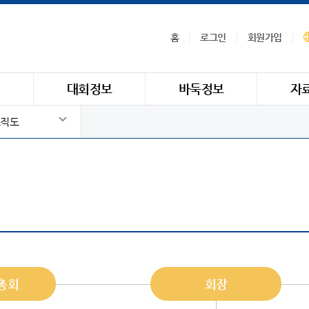
홈
로그인
회원가입
식
대회정보
바둑정보
자
직도
총회
회장