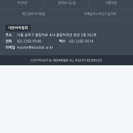
PC버전
찾아오시는길
이용약관
개인정보처리방침
이메일주소무단수집거부
대한바둑협회
주소
서울 송파구 올림픽로 424 올림픽회관 본관 3층 302호
전화
02) 2282-5500
팩스
02) 2282-5614
이메일
master@kbaduk.or.kr
COPYRIGHT © 대한바둑협회 ALL RIGHTS RESERVED.