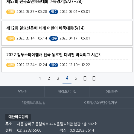
제52회 전국소년체육대회 바둑경기(5/27~28)
2023.05.27 ~ 05.28
2023.05.01 ~ 05.01
대회
접수
제12회 일요신문배 세계 어린이 바둑대회(5/14)
2023.05.14 ~ 05.14
2023.04.17 ~ 05.01
대회
접수
2022 컴투스타이젬배 전국 동호인 디비전 바둑리그 시즌3
2022.12.24 ~ 12.24
2022.12.19 ~ 12.22
대회
접수


1
2
3
4
5
PC버전
찾아오시는길
이용약관
개인정보처리방침
이메일주소무단수집거부
대한바둑협회
주소
서울 송파구 올림픽로 424 올림픽회관 본관 3층 302호
전화
02) 2282-5500
팩스
02) 2282-5614