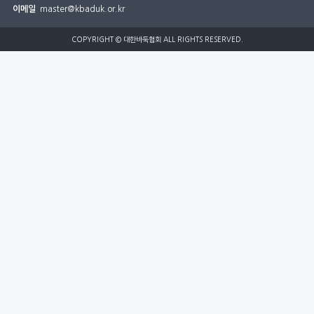
이메일
master@kbaduk.or.kr
COPYRIGHT © 대한바둑협회 ALL RIGHTS RESERVED.