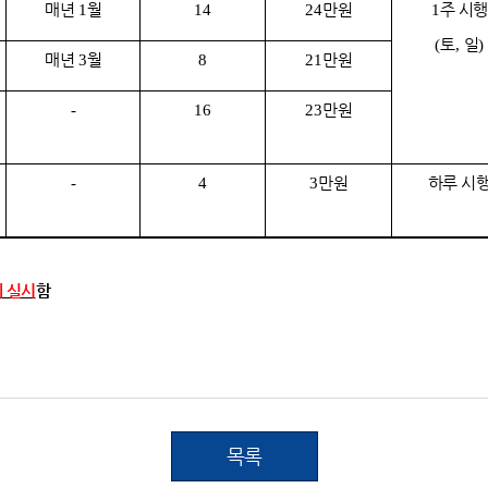
매년
월
만원
주 시행
1
14
24
1
토
일
(
,
)
매년
월
만원
3
8
21
만원
-
16
23
만원
하루 시
-
4
3
 실시
함
목록