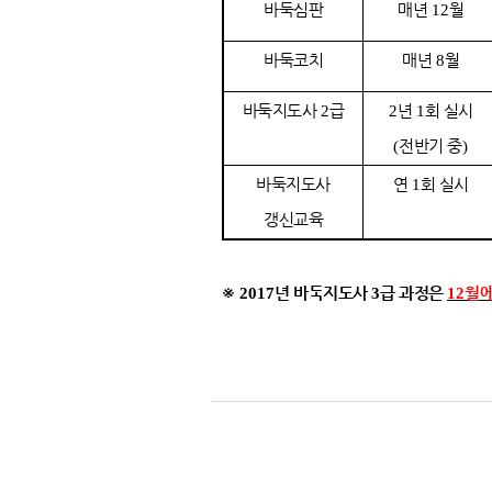
바둑심판
매년
월
12
바둑코치
매년
월
8
바둑지도사
급
년
회 실시
2
2
1
전반기 중
(
)
바둑지도사
연
회 실시
1
갱신교육
※
년 바둑지도사
급 과정은
월에
2017
3
12