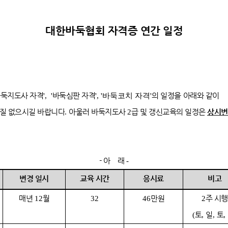
대한바둑협회 자격증 연간 일정
둑지도사 자격
바둑심판 자격
의 일정을
아래와 같이
',
'
', '바둑코치 자격'
질 없으시길 바랍니다
아울러 바둑지도사
급 및 갱신교육의 일정은
상시변
.
2
- 아 래
-
변경 일시
교육 시간
응시료
비고
매년
월
만원
주 시행
12
32
46
2
토
일
토
(
,
,
,