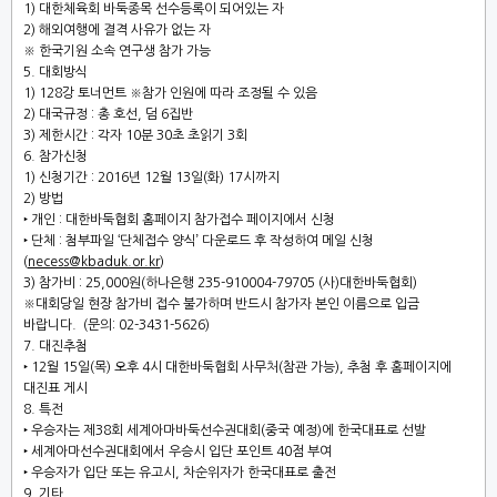
1)
대한체육회 바둑종목 선수등록이 되어있는 자
2)
해외여행에 결격 사유가 없는 자
※
한국기원 소속 연구생 참가 가능
5.
대회방식
1) 128
강 토너먼트
※
참가 인원에 따라 조정될 수 있음
2)
대국규정
:
총 호선
,
덤
6
집반
3)
제한시간
:
각자
10
분
30
초 초읽기
3
회
6.
참가신청
1)
신청기간
: 2016
년
12
월
13
일
(
화
) 17
시까지
2)
방법
‣
개인
:
대한바둑협회 홈페이지 참가접수 페이지에서 신청
‣
단체
:
첨부파일
‘
단체접수 양식
’
다운로드 후 작성하여 메일 신청
(
necess@kbaduk.or.kr
)
3)
참가비
: 25,000
원
(
하나은행
235-910004-79705 (
사
)
대한바둑협회
)
※
대회당일 현장 참가비 접수 불가하며 반드시 참가자 본인 이름으로 입금
바랍니다
.
(문의: 02-3431-5626)
7.
대진추첨
‣
12
월
15
일
(
목
)
오후
4
시 대한바둑협회 사무처(참관 가능)
,
추첨 후 홈페이지에
대진표 게시
8.
특전
‣
우승자는 제
38
회 세계아마바둑선수권대회
(
중국 예정
)
에 한국대표로 선발
‣
세계아마선수권대회에서 우승시 입단 포인트
40
점 부여
‣
우승자가 입단 또는 유고시
,
차순위자가 한국대표로 출전
9.
기타