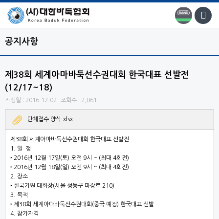
공지사항
제38회 세계아마바둑선수권대회 한국대표 선발전
(12/17~18)
작성일 : 2016.12.02
조회수 : 2,061
단체접수 양식.xlsx
제
38
회 세계아마바둑선수권대회 한국대표 선발전
1.
일 정
‣
2016
년
12
월
17
일
(
토
)
오전
9
시
~ (최대 4회전)
‣
2016
년
12
월
18
일
(
일
)
오전
9
시
~ (최대 4회전)
2.
장소
‣
한국기원 대회장
(
서울 성동구 마장로
210)
3.
목적
‣
제
38
회 세계아마바둑선수권대회
(
중국 예정
)
한국대표 선발
4.
참가자격