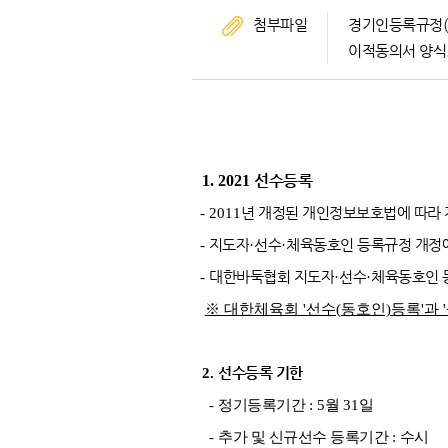
첨부파일
경기인등록규정(2
이적동의서 양식.
선수등록
1. 2021
- 2011
년 개정된 개인정보보호법에 따라 
-
지도자
·
선수
·
체육동호인 등록규정 개정에
-
대한바둑협회 지도자
·
선수
·
체육동호인 
※ 대한체육회 '선수(동호인)등록'과 
2.
선수등록 기한
-
정기등록기간
: 5
월
31
일
-
추가 및 신규선수 등록기간
:
수시