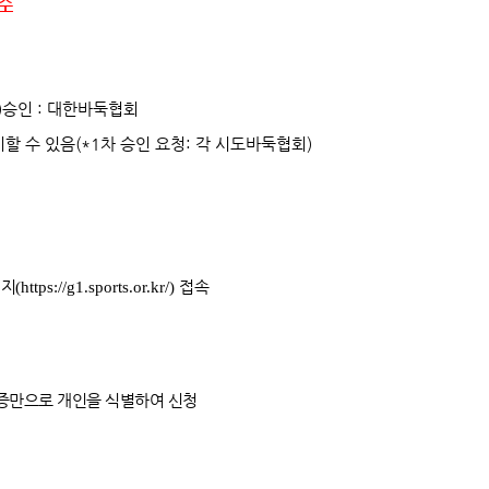
수
)승인 : 대한바둑협회
할 수 있음(*1차 승인 요청: 각 시도바둑협회)
이지
(
https://g1.sports.or.kr/
)
접속
증만으로 개인을 식별하여 신청