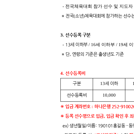
- 전국체육대회 참가 선수 및 지도자 
※
전국
(
소년
)
체육대회에 참가하는 선수는
3.
선수등록 구분
-
13세 이하부
/
16세 이하부
/
19세 
※
단
,
연령의 기준은 출생년도 기준
4.
선수등록비
구분
세 이하
13
선수등록비
10,000
※
입금 계좌번호
:
하나은행 252-910026
※
등록 선수명으로 입금
,
입금 확인 후 
ex) 생년월일/이름: 190101홍길동 -