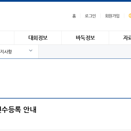
홈
로그인
회원가입
식
대회정보
바둑정보
자
지사항
선수등록 안내