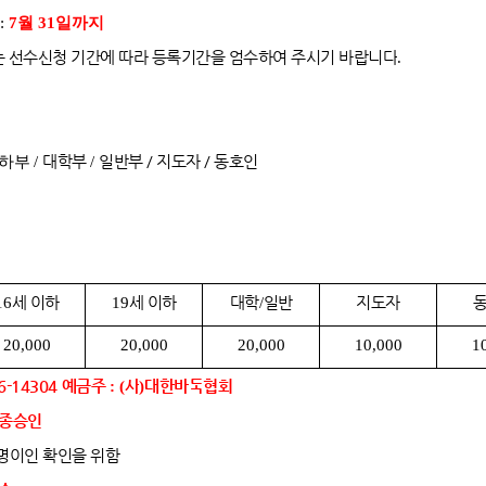
:
7월 31일까지
 선수신청 기간에 따라 등록기간을 엄수하여 주시기 바랍니다
.
이하부
/
대학부
/
일반부 / 지도자 / 동호인
세 이하
세 이하
대학
일반
지도자
16
19
/
20,000
20,000
20,000
10,000
1
-14304
예금주
: (
사
)
대한바둑협회
최종승인
 동명이인 확인을 위함