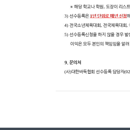
※
해당 학교나 학원
,
도장이 리스트
3)
선수등록은
1
년 단위로 매년 신청
4)
전국소년체육대회
,
전국체육대회
,
5)
선수등록신청을 하지 않을 경우 
이익은 모두 본인의 책임임을 알려
9.
문의처
(
사
)
대한바둑협회 선수등록 담당자
(0