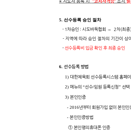
※ 지도자 등록 시,
'코치자격증'
소지
필
5. 선수등록 승인 절차
- 1차승인 : 시도바둑협회
→
2차(최종
- 지역에 따라 승인 절차의 기간이 상이
-
선수등록비
입금 확인 후 최종 승인
6.
선수등록 방법
1)
대한체육회 선수등록시스템 홈페
2)
메뉴의
“
선수
/
임원 등록신청
”
선택
3)
본인인증
- 2016
년부터 회원가입 없이 본인인
-
본인인증방법
①
본인명의휴대폰 인증