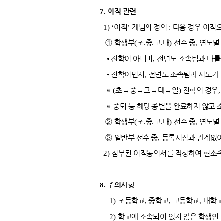
7.
이적 관련
1) ‘
이적
’
개념의 정의
:
다음 경우 이적
①
학생부
(
초
.
중
.
고
.
대
)
선수 중
,
연도별
⦁
진학이 아니며
,
전년도 소속팀과 다를
⦁
진학이면서
,
전년도 소속팀과 시도가 
※
(
초
→
중
→
고
→
대
→
일
)
진학의 경우
※
중퇴 등 해당 종별을 완료하지 않고 
②
학생부
(
초
.
중
.
고
.
대
)
선수 중
,
연도별
③
일반부 선수 중
,
등록시점과 관계없이
2)
첨부된 이적동의서를 작성하여 현소속
8.
주의사항
1)
초등학교
,
중학교
,
고등학교
,
대학교
2)
학교에 소속되어 있지 않은 학생인