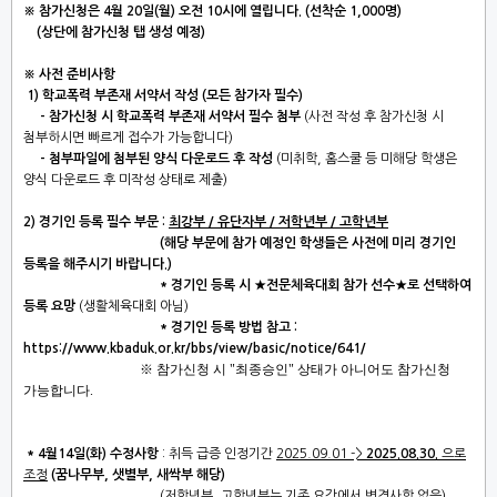
※
참가신청
은
4월 20일(월) 오전 10시
에 열립니다. (선착순 1,000명)
(상단에 참가신청 탭 생성 예정)
※
사전 준비사항
1) 학교폭력 부존재 서약서 작성
(모든 참가자 필수)
- 참가신청 시 학교폭력 부존재 서약서 필수 첨부
(사전 작성 후 참가신청 시
첨부하시면 빠르게 접수가 가능합니다)
- 첨부파일에 첨부된 양식 다운로드 후 작성
(미취학, 홈스쿨 등 미해당 학생은
양식 다운로드 후 미작성 상태로 제출)
2) 경기인 등록 필수 부문 :
최강부 / 유단자부 / 저학년부 / 고학년부
(해당 부문에 참가 예정인 학생들은 사전에 미리 경기인
등록을 해주시기 바랍니다.)
* 경기인 등록 시
★전문체육대회 참가 선수★
로
선택하여
등록 요망
(생활체육대회 아님)
* 경기인 등록 방법 참고 :
https://www.kbaduk.or.kr/bbs/view/basic/notice/641/
※ 참가신청 시 "최종승인" 상태가 아니어도 참가신청
가능합니다.
* 4월14일(화) 수정사항
: 취득 급증 인정기간
2025.09.01 ->
2025.08.30.
으로
조정
(꿈나무부, 샛별부, 새싹부 해당)
(저학년부, 고학년부는 기존 요강에서 변경사항 없음)