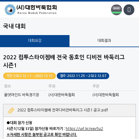
국내 대회
대회요강
대회결과
2022 컴투스타이젬배 전국 동호인 디비전 바둑리그
시즌1
기간: 2022.12.11 ~ 2022.12.11
접수: 2022.11.25 ~ 2022.12.07
장소
주최
주관
올댓마인드 바둑경기장
(사)대한바둑협회
(사)대한바둑협회
2022 컴투스타이젬배 전국디비전바둑리그 시즌1 공고.pdf
●대회 참가 신청
11
시즌1
(12
월
일
)
참가신청 바로가기 :
https://url.kr/eav5u2
※자세한 사항은 첨부된 공고로 확인 바랍니다.