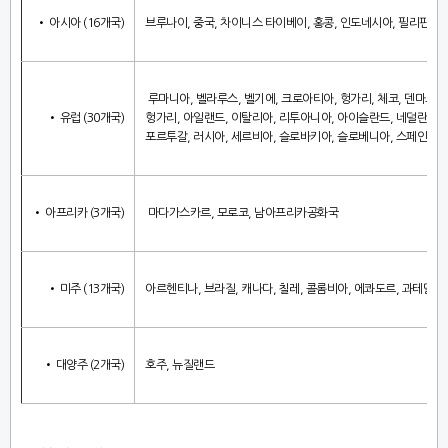
• 아시아
(16
개국
)
브루나이
,
중국
,
차이니스 타이베이
,
홍콩
,
인도네시아
, 필리핀.
일
루마니아, 벨라루스, 벨기에, 크로아티아, 헝가리, 체코, 덴마크, 
• 유럽
(30
개국
)
헝가리, 아일랜드, 이탈리아, 리투아니아, 아이슬란드, 네덜란드, 
포르투갈, 러시아, 세르비아, 슬로바키아, 슬로베니아, 스페인, 이
• 아프리카
(3
개국
)
마다가스카르
,
모로코
,
남아프리카공화국
• 미주
(13
개국
)
아르헨티나
,
브라질
,
캐나다
,
칠레
,
콜롬비아
,
에콰도르
,
과테말라
• 대양주
(2
개국
)
호주
,
뉴질랜드