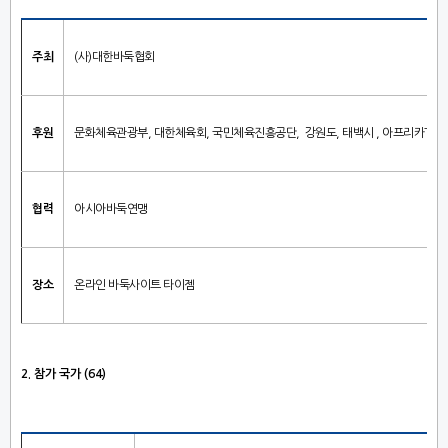
주최
(
사
)
대한바둑협회
후원
문화체육관광부
,
대한체육회
, 국민체육진흥공단
,
강원
도
, 태백시
, 아프리카TV
협력
아시아바둑연맹
장소
온라인 바둑사이트 타이젬
2. 참가
국가
(64)