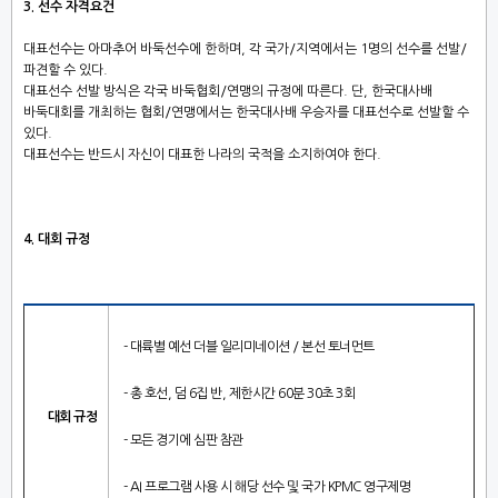
3.
선수 자격요건
대표선수는 아마추어 바둑선수에 한하며
,
각 국가/지역에서는
1
명의 선수를 선발
/
파견할 수 있다
.
대표선수 선발 방식은 각국 바둑협회
/
연맹의 규정에 따른다
.
단
,
한국대사배
바둑대회를 개최하는 협회
/
연맹에서는 한국대사배 우승자를 대표선수로 선발할 수
있다.
대표선수는 반드시 자신이 대표한 나라의 국적을 소지하여야 한다
.
4.
대회 규정
- 대륙별 예선 더블 일리미네이션 / 본선 토너먼트
-
총 호선
,
덤
6
집 반
,
제한시간 6
0
분
30
초
3
회
대회 규정
-
모든 경기에 심판 참관
- AI 프로그램 사용 시 해당 선수 및 국가 KPMC 영구제명