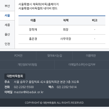
서울특별시 체육회(바둑)홈페이지
부산
서울특별시바둑협회 네이버 밴드
서울
이름
직책
비고
세종
장학재
회장
-
울산
홍은경
사무국장
-
인천
전남
PC버전
찾아오시는길
이용약관
전북
개인정보처리방침
이메일주소무단수집거부
제주
대한바둑협회
주소
충남
서울 송파구 올림픽로 424 올림픽회관 본관 3층 302호
전화
02) 2282-5500
팩스
02) 2282-5614
충북
이메일
master@kbaduk.or.kr

COPYRIGHT © 대한바둑협회 ALL RIGHTS RESERVED.