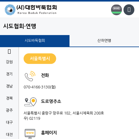
시도협회·연맹
시도바둑협회
산하연맹

서울특별시
강원
경기
전화
경남
070-4166-3130(협)
경북
도로명주소
광주
서울특별시 중랑구 망우로 182, 서울시체육회 208호
우) 02119
대구
홈페이지
대전