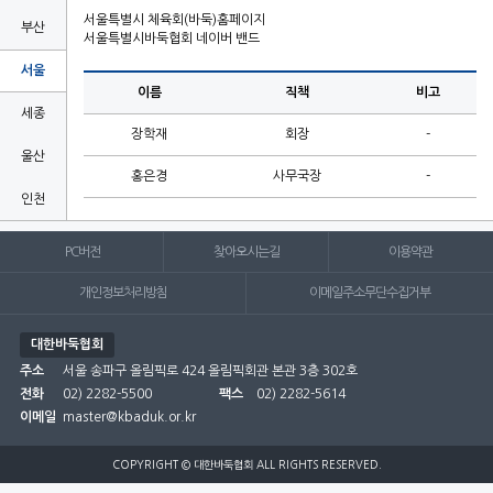
서울특별시 체육회(바둑)홈페이지
부산
서울특별시바둑협회 네이버 밴드
서울
이름
직책
비고
세종
장학재
회장
-
울산
홍은경
사무국장
-
인천
전남
PC버전
찾아오시는길
이용약관
전북
개인정보처리방침
이메일주소무단수집거부
제주
대한바둑협회
주소
충남
서울 송파구 올림픽로 424 올림픽회관 본관 3층 302호
전화
02) 2282-5500
팩스
02) 2282-5614
충북
이메일
master@kbaduk.or.kr

COPYRIGHT © 대한바둑협회 ALL RIGHTS RESERVED.