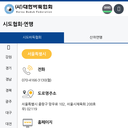
시도협회·연맹
시도바둑협회
산하연맹

서울특별시
강원
경기
전화
경남
070-4166-3130(협)
경북
도로명주소
광주
서울특별시 중랑구 망우로 182, 서울시체육회 208호
우) 02119
대구
홈페이지
대전