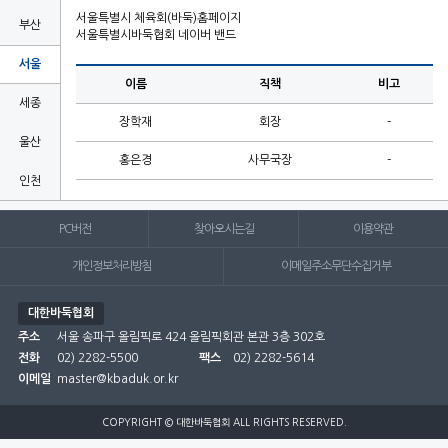
서울특별시 체육회(바둑)홈페이지
부산
서울특별시바둑협회 네이버 밴드
서울
이름
직책
비고
세종
장학재
회장
-
울산
홍은경
사무국장
-
인천
전남
PC버전
찾아오시는길
이용약관
전북
개인정보처리방침
이메일주소무단수집거부
제주
대한바둑협회
주소
충남
서울 송파구 올림픽로 424 올림픽회관 본관 3층 302호
전화
02) 2282-5500
팩스
02) 2282-5614
충북
이메일
master@kbaduk.or.kr

COPYRIGHT © 대한바둑협회 ALL RIGHTS RESERVED.