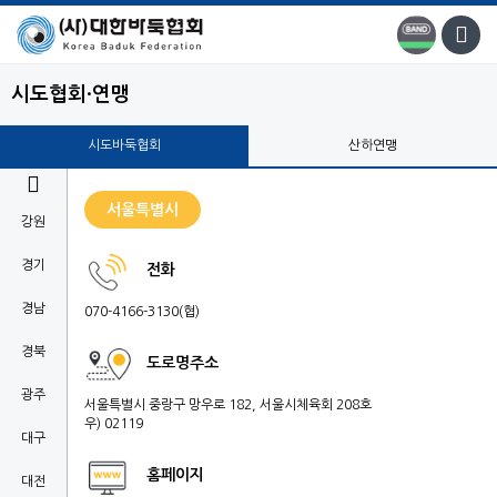
시도협회·연맹
시도바둑협회
산하연맹

서울특별시
강원
경기
전화
경남
070-4166-3130(협)
경북
도로명주소
광주
서울특별시 중랑구 망우로 182, 서울시체육회 208호
우) 02119
대구
홈페이지
대전